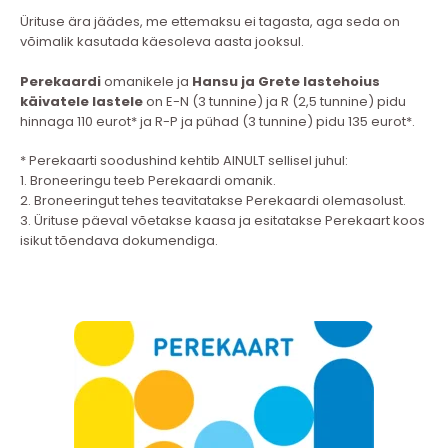
Ürituse ära jäädes, me ettemaksu ei tagasta, aga seda on
võimalik kasutada käesoleva aasta jooksul.
Perekaardi
omanikele ja
Hansu ja Grete lastehoius
käivatele lastele
on E-N (3 tunnine) ja R (2,5 tunnine) pidu
hinnaga 110 eurot* ja R-P ja pühad
(3 tunnine) pidu 135 eurot*.
* Perekaarti soodushind kehtib AINULT sellisel juhul:
1. Broneeringu teeb Perekaardi omanik.
2. Broneeringut tehes teavitatakse Perekaardi olemasolust.
3. Ürituse päeval võetakse kaasa ja esitatakse Perekaart koos
isikut tõendava dokumendiga.