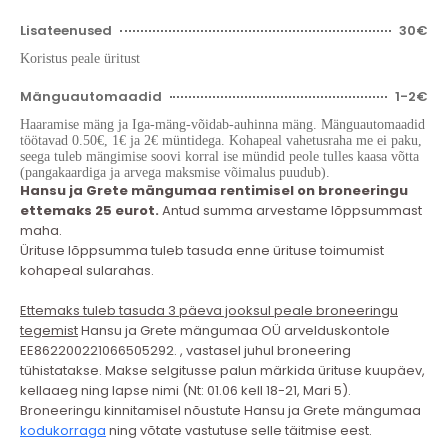
Lisateenused
30€
Koristus peale üritust
Mänguautomaadid
1-2€
Haaramise mäng ja Iga-mäng-võidab-auhinna mäng. Mänguautomaadid
töötavad 0.50€, 1€ ja 2€ müntidega. Kohapeal vahetusraha me ei paku,
seega tuleb mängimise soovi korral ise mündid peole tulles kaasa võtta
(pangakaardiga ja arvega maksmise võimalus puudub).
Hansu ja Grete mängumaa rentimisel on broneeringu
ettemaks 25 eurot.
Antud summa arvestame lõppsummast
maha.
Ürituse lõppsumma tuleb tasuda enne ürituse toimumist
kohapeal sularahas.
Ettemaks tuleb tasuda 3 päeva jooksul peale broneeringu
tegemist
Hansu ja Grete mängumaa OÜ arvelduskontole
EE862200221066505292.
, vastasel juhul broneering
tühistatakse. Makse selgitusse palun märkida ürituse kuupäev,
kellaaeg ning lapse nimi
(Nt: 01.06 kell 18-21, Mari 5).
Broneeringu kinnitamisel nõustute Hansu ja Grete mängumaa
kodukorraga
ning võtate vastutuse selle täitmise eest.